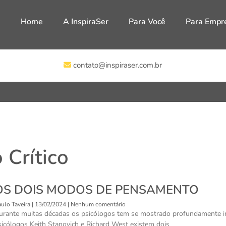
Home
A InspiraSer
Para Você
Para Empr
contato@inspiraser.com.br
 Crítico
OS DOIS MODOS DE PENSAMENTO
ulo Taveira
13/02/2024
Nenhum comentário
urante muitas décadas os psicólogos tem se mostrado profundamente
sicólogos Keith Stanovich e Richard West existem dois