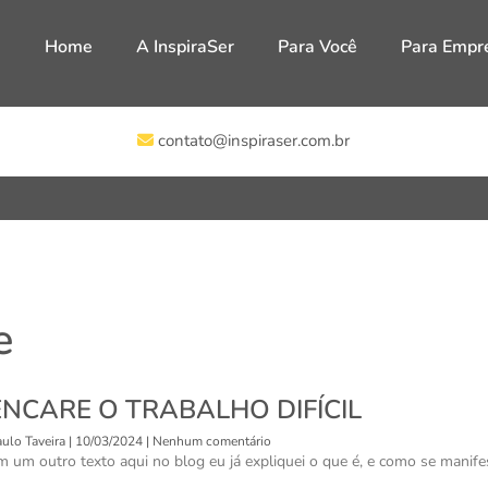
Home
A InspiraSer
Para Você
Para Empr
contato@inspiraser.com.br
e
ENCARE O TRABALHO DIFÍCIL
ulo Taveira
10/03/2024
Nenhum comentário
m um outro texto aqui no blog eu já expliquei o que é, e como se manifest