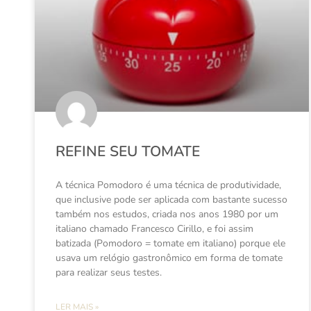
REFINE SEU TOMATE
A técnica Pomodoro é uma técnica de produtividade,
que inclusive pode ser aplicada com bastante sucesso
também nos estudos, criada nos anos 1980 por um
italiano chamado Francesco Cirillo, e foi assim
batizada (Pomodoro = tomate em italiano) porque ele
usava um relógio gastronômico em forma de tomate
para realizar seus testes.
LER MAIS »