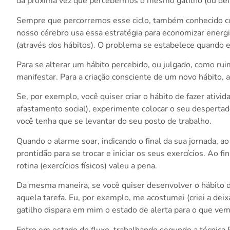
da próxima vez que percebermos o mesmo gatilho (ou dei
Sempre que percorremos esse ciclo, também conhecido co
nosso cérebro usa essa estratégia para economizar ener
(através dos hábitos). O problema se estabelece quando e
Para se alterar um hábito percebido, ou julgado, como rui
manifestar. Para a criação consciente de um novo hábito, 
Se, por exemplo, você quiser criar o hábito de fazer ati
afastamento social), experimente colocar o seu despertado
você tenha que se levantar do seu posto de trabalho.
Quando o alarme soar, indicando o final da sua jornada, a
prontidão para se trocar e iniciar os seus exercícios. Ao 
rotina (exercícios físicos) valeu a pena.
Da mesma maneira, se você quiser desenvolver o hábito d
aquela tarefa. Eu, por exemplo, me acostumei (criei a dei
gatilho dispara em mim o estado de alerta para o que vem
Entro em estado de fluxo, trabalhando segundo a técnica