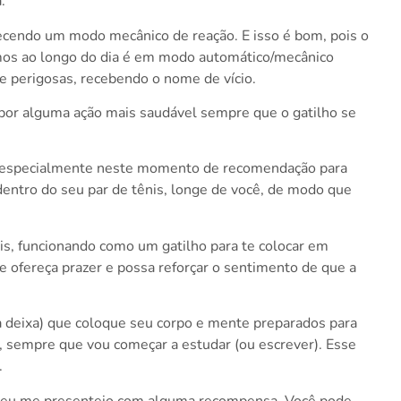
.
ecendo um modo mecânico de reação. E isso é bom, pois o
emos ao longo do dia é em modo automático/mecânico
e perigosas, recebendo o nome de vício.
a por alguma ação mais saudável sempre que o gatilho se
asa (especialmente neste momento de recomendação para
 dentro do seu par de tênis, longe de você, de modo que
nis, funcionando como um gatilho para te colocar em
te ofereça prazer e possa reforçar o sentimento de que a
a deixa) que coloque seu corpo e mente preparados para
r, sempre que vou começar a estudar (ou escrever). Esse
.
da) eu me presenteio com alguma recompensa. Você pode