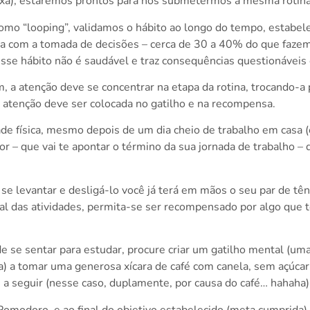
xa), estaremos prontos para nos submetermos à mesma rotina
mo “looping”, validamos o hábito ao longo do tempo, estabel
gia com a tomada de decisões – cerca de 30 a 40% do que faz
sse hábito não é saudável e traz consequências questionáveis 
m, a atenção deve se concentrar na etapa da rotina, trocando-
a atenção deve ser colocada no gatilho e na recompensa.
vidade física, mesmo depois de um dia cheio de trabalho em c
r – que vai te apontar o término da sua jornada de trabalho –
o se levantar e desligá-lo você já terá em mãos o seu par de tê
final das atividades, permita-se ser recompensado por algo que 
e se sentar para estudar, procure criar um gatilho mental (um
xa) a tomar uma generosa xícara de café com canela, sem açúca
 a seguir (nesse caso, duplamente, por causa do café… hahaha)
 Pomodoro, e ao final do objetivo estabelecido (meta cumpri