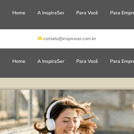
Home
A InspiraSer
Para Você
Para Empr
contato@inspiraser.com.br
Home
A InspiraSer
Para Você
Para Empr